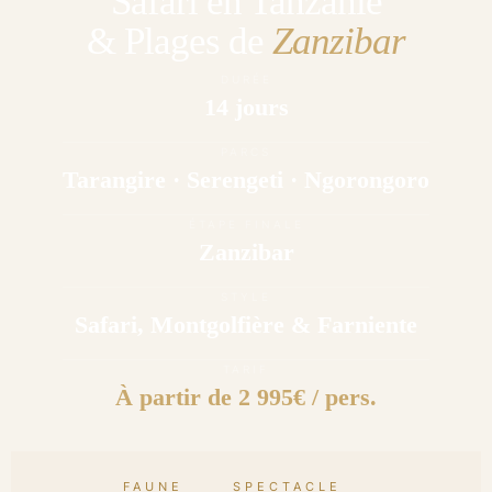
Safari en Tanzanie
& Plages de
Zanzibar
DURÉE
14 jours
PARCS
Tarangire · Serengeti · Ngorongoro
ÉTAPE FINALE
Zanzibar
STYLE
Safari, Montgolfière & Farniente
TARIF
À partir de 2 995€ / pers.
FAUNE
SPECTACLE