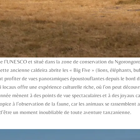
 de l’UNESCO et situé dans la zone de conservation du Ngorongoro
tte ancienne caldeira abrite les « Big Five » (lions, éléphants, buff
ent profiter de vues panoramiques époustouflantes depuis le bord du
locaux offre une expérience culturelle riche, où l’on peut découvrir
onnée mènent à des points de vue spectaculaires et à des joyaux cac
ropice à l’observation de la faune, car les animaux se rassemblent a
 d’être un moment inoubliable de toute aventure tanzanienne.