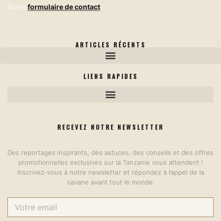
Notre
formulaire de contact
ARTICLES RÉCENTS
Safari en Tanzanie : Le Guide Complet 2026 — Tout ce que vous devez savoir
LIENS RAPIDES
RECEVEZ NOTRE NEWSLETTER
Des reportages inspirants, des astuces, des conseils et des offres
promotionnelles exclusives sur la Tanzanie vous attendent !
Inscrivez-vous à notre newsletter et répondez à l’appel de la
savane avant tout le monde.