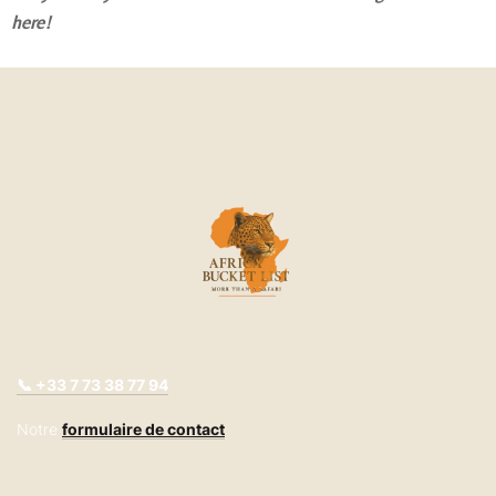
here
!
📞 +33
7 73 38 77 94
Notre
formulaire de contact