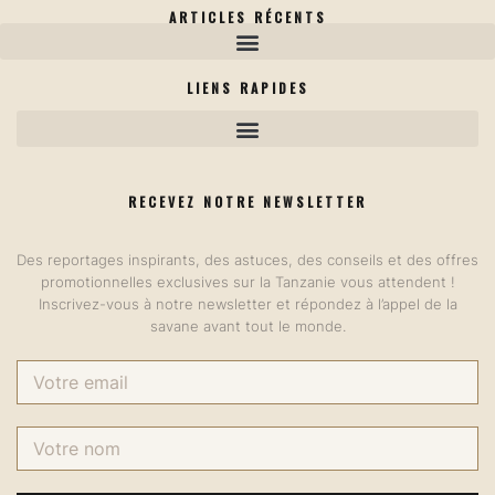
ARTICLES RÉCENTS
Safari en Tanzanie : Le Guide Complet 2026 — Tout ce que vous devez savoir
LIENS RAPIDES
RECEVEZ NOTRE NEWSLETTER
Des reportages inspirants, des astuces, des conseils et des offres
promotionnelles exclusives sur la Tanzanie vous attendent !
Inscrivez-vous à notre newsletter et répondez à l’appel de la
savane avant tout le monde.