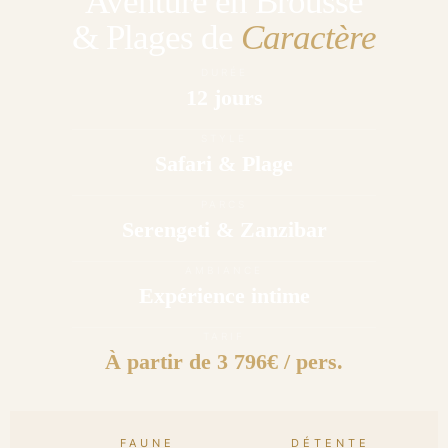
Aventure en Brousse
& Plages de
Caractère
DURÉE
12 jours
STYLE
Safari & Plage
PARCS
Serengeti & Zanzibar
AMBIANCE
Expérience intime
TARIF
À partir de 3 796€ / pers.
FAUNE
DÉTENTE