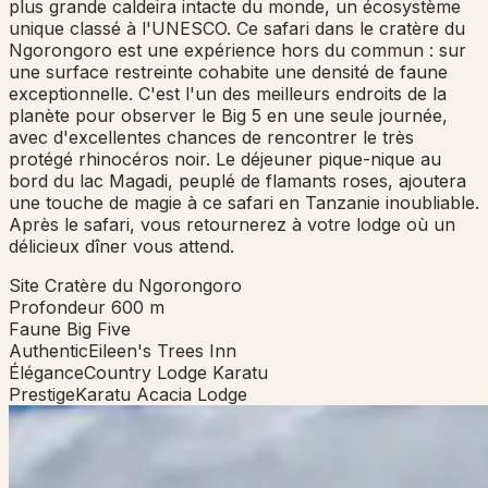
plus grande caldeira intacte du monde, un écosystème
unique classé à l'UNESCO. Ce safari dans le cratère du
Ngorongoro est une expérience hors du commun : sur
une surface restreinte cohabite une densité de faune
exceptionnelle. C'est l'un des meilleurs endroits de la
planète pour observer le Big 5 en une seule journée,
avec d'excellentes chances de rencontrer le très
protégé rhinocéros noir. Le déjeuner pique-nique au
bord du lac Magadi, peuplé de flamants roses, ajoutera
une touche de magie à ce safari en Tanzanie inoubliable.
Après le safari, vous retournerez à votre lodge où un
délicieux dîner vous attend.
Site
Cratère du Ngorongoro
Profondeur
600 m
Faune
Big Five
Authentic
Eileen's Trees Inn
Élégance
Country Lodge Karatu
Prestige
Karatu Acacia Lodge