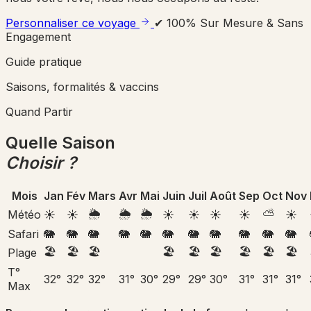
Personnaliser ce voyage
✔ 100% Sur Mesure & Sans
Engagement
Guide pratique
Saisons, formalités & vaccins
Quand Partir
Quelle Saison
Choisir ?
Mois
Jan
Fév
Mars
Avr
Mai
Juin
Juil
Août
Sep
Oct
Nov
🌦️
🌦️
🌦️
⛅
Météo
☀️
☀️
☀️
☀️
☀️
☀️
☀️
Safari
🐘
🐘
🐘
🐘
🐘
🐘
🐘
🐘
🐘
🐘
🐘
🏖️
🏖️
🏖️
🏖️
🏖️
🏖️
🏖️
🏖️
🏖️
Plage
T°
32°
32°
32°
31°
30°
29°
29°
30°
31°
31°
31°
Max