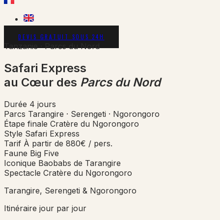
DEVIS GRATUIT SOUS 24H
Tanzanie · Parcs du Nord
Safari Express
au Cœur des
Parcs du Nord
Durée
4 jours
Parcs
Tarangire · Serengeti · Ngorongoro
Étape finale
Cratère du Ngorongoro
Style
Safari Express
Tarif
À partir de 880€ / pers.
Faune
Big Five
Iconique
Baobabs de Tarangire
Spectacle
Cratère du Ngorongoro
Tarangire, Serengeti & Ngorongoro
Itinéraire jour par jour